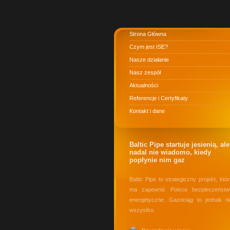
Strona Główna
Czym jest ISE?
Nasze działanie
Nasz zespół
Aktualności
Referencje i Certyfikaty
Kontakt i dane
Baltic Pipe startuje jesienią, ale
nadal nie wiadomo, kiedy
popłynie nim gaz
Baltic Pipe to strategiczny projekt, któ
ma zapewnić Polsce bezpieczeństw
energetyczne. Gazociąg to jednak ni
wszystko.