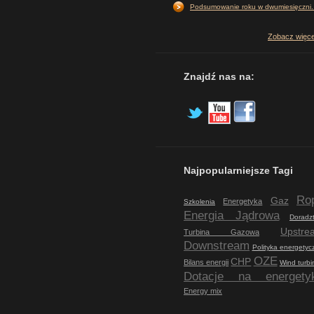
Podsumowanie roku w dwumiesięczni..
Zobacz więc
Znajdź nas na:
Najpopularniejsze Tagi
Ro
Gaz
Energetyka
Szkolenia
Energia Jądrowa
Doradz
Upstre
Turbina Gazowa
Downstream
Polityka energetyc
OZE
CHP
Bilans energii
Wind turbi
Dotacje na energety
Energy mix