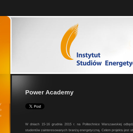
Power Academy
ry
o
e
W dniach 15-16 grudnia 2015 r. na Politechnice Warszawskiej odbęd
studentów zainteresowanych branżą energetyczną. Celem projektu jest s