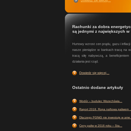
Dowiedz się więcej…
Rachunki za dobra energetyc
są jednymi z największych w
Hurtowy wzrost cen prądu, gazu i inflacji 
nasze pieniądze w bankach tracą na wa
tracą siłę nabywczą, a beneficjentem 
działania jest rząd.
Dowiedz się więcej…
Ostatnio dodane artykuły
Wodór – budulec Wszechświa...
Raport 2018. Ropa naftowa paliwem ..
Dlaczego PGNiG nie inwestuje w ame.
Ceny paliw w 2016 roku – Sta...