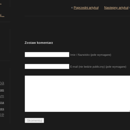
.
«
Poprzedni artykuł
Nastepny artykuł
ej…
Zostaw komentarz
Imie i Nazwisko (pole wymagane)
E-mail (nie bedzie publiczny) (pole wymagane)
pa
two
am
zna
nes
ke