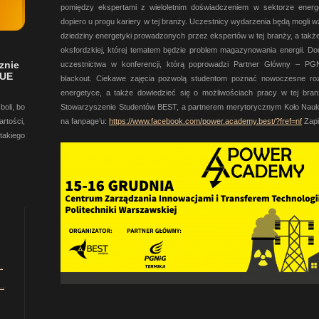
pomiędzy ekspertami z wieloletnim doświadczeniem w sektorze energe
dopiero u progu kariery w tej branży. Uczestnicy wydarzenia będą mogli w
dziedziny energetyki prowadzonych przez ekspertów w tej branży, a takż
oksfordzkiej, której tematem będzie problem magazynowania energii. D
znie
uczestnictwa w konferencji, którą poprowadzi Partner Główny – PGN
 UE
blackout. Ciekawe zajęcia pozwolą studentom poznać nowoczesne ro
energetyce, a także dowiedzieć się o możliwościach pracy w tej bran
boli, bo
Stowarzyszenie Studentów BEST, a partnerem merytorycznym Koło Nauko
rtości,
na fanpage’u:
https:
//www.
facebook.
com/power.
academy.
best/?fref=
nf
Zapi
takiego
.
..