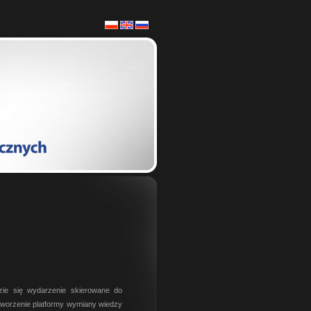
zie się wydarzenie skierowane do
tworzenie platformy wymiany wiedzy