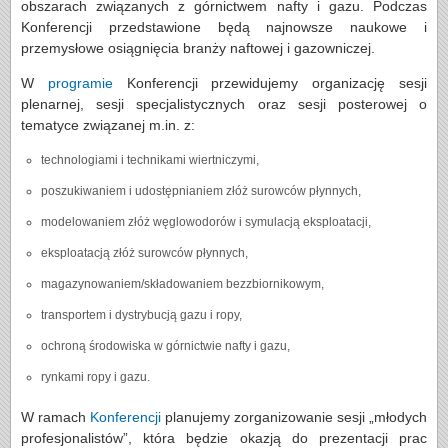
obszarach związanych z górnictwem nafty i gazu. Podczas
Konferencji przedstawione będą najnowsze naukowe i
przemysłowe osiągnięcia branży naftowej i gazowniczej.
W
programie
Konferencji przewidujemy organizację sesji
plenarnej, sesji specjalistycznych oraz sesji posterowej o
tematyce związanej m.in. z:
technologiami i technikami wiertniczymi,
poszukiwaniem i udostępnianiem złóż surowców płynnych,
modelowaniem złóż węglowodorów i symulacją eksploatacji,
eksploatacją złóż surowców płynnych,
magazynowaniem/składowaniem bezzbiornikowym,
transportem i dystrybucją gazu i ropy,
ochroną środowiska w górnictwie nafty i gazu,
rynkami ropy i gazu.
W ramach
Konferencji
planujemy zorganizowanie sesji „młodych
profesjonalistów”, która będzie okazją do prezentacji prac