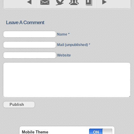
Leave A Comment
Name *
Mail (unpublished) *
Website
Mobile Theme