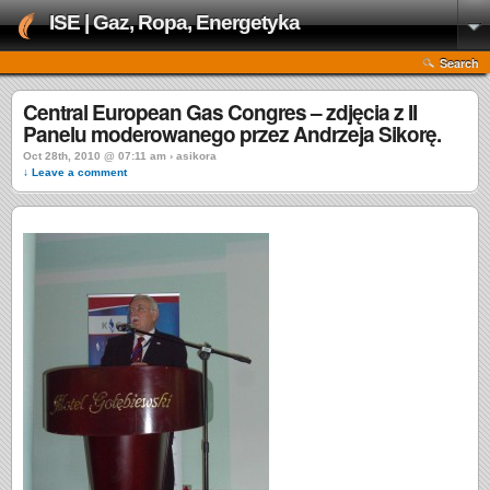
ISE | Gaz, Ropa, Energetyka
Search
Central European Gas Congres – zdjęcia z II
Panelu moderowanego przez Andrzeja Sikorę.
Oct 28th, 2010 @ 07:11 am › asikora
↓ Leave a comment