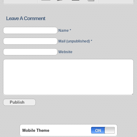
Leave A Comment
Name *
Mail (unpublished) *
Website
Mobile Theme